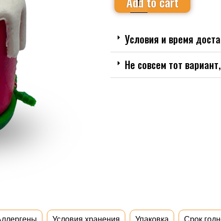
Add to cart
Условия и время доста
Не совсем тот вариант
Аллергены
Условия хранения
Упаковка
Срок годн