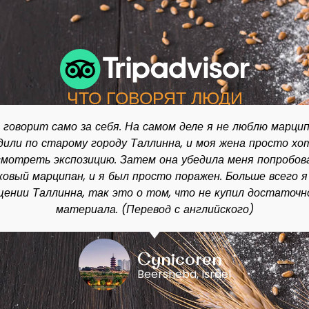
ЧТО ГОВОРЯТ ЛЮДИ
азин предлагает экстатическое путешествие к чувств
аслаждаетесь своим вкусом, носом и глазами с удивите
азием съедобных фигурок из марципана, конфет и шокол
иведете своих детей, они смогут построить свои собст
ки из марципана всего за 4 евро! Под лавкой находится м
и красочными фигурками из марципана! (Перевод с англ
Ingrid B
Quito, Ecuador