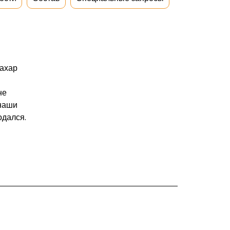
сахар
не
 наши
одался.