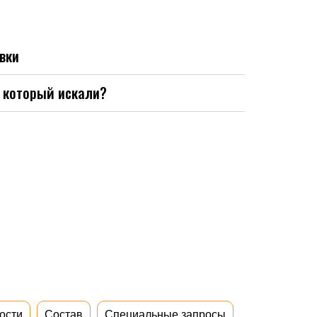
вки
, который искали?
ости
Состав
Специальные запросы