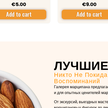
€
5.00
€
9.00
Add to cart
Add to cart
ЛУЧШИЕ
Никто Не Покида
Воспоминаний
Галерея марципана предлагает
и для опытных ценителей мар
От экскурсий, выездных маст
марципановых фигурок до дег