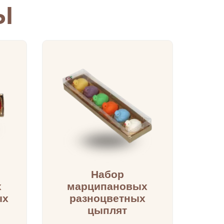
Ы
Набор
х
марципановых
ых
разноцветных
цыплят