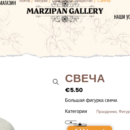
/
/
/
/ Свеча
Home
Фигурки
Праздники
Рождество
МАГАЗИН
НАШИ У
Пожалуйст
символов 
ключевое 
СВЕЧА
€
5.50
Большая фигурка свечи.
Категории
,
Праздники
Фигур
-
+