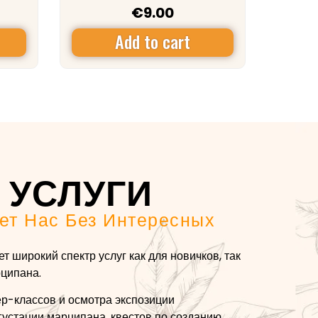
€
9.00
Add to cart
 УСЛУГИ
ет Нас Без Интересных
 широкий спектр услуг как для новичков, так
ципана.
ер-классов и осмотра экспозиции
устации марципана, квестов по созданию