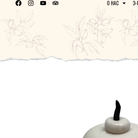
О НАС
Э-