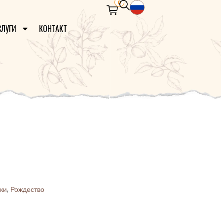
0
СЛУГИ
КОНТАКТ
а, попробуйте добавить больше
в результаты поиска или другое
слово.
,
ки
Рождество