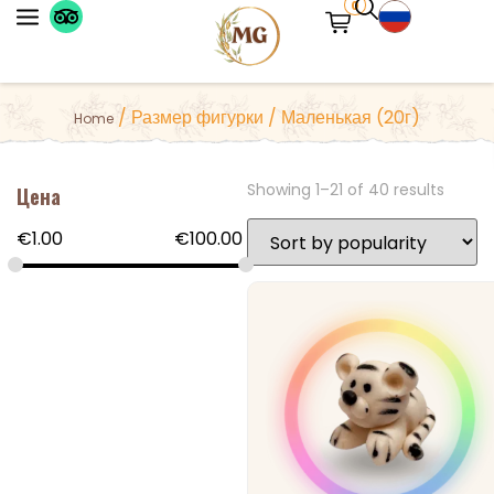
0
Пожалуйста, попробуйте добавить больше
/ Размер фигурки / Маленькая (20г)
Home
символов в результаты поиска или другое
ключевое слово.
Showing 1–21 of 40 results
Цена
€
1.00
€
100.00