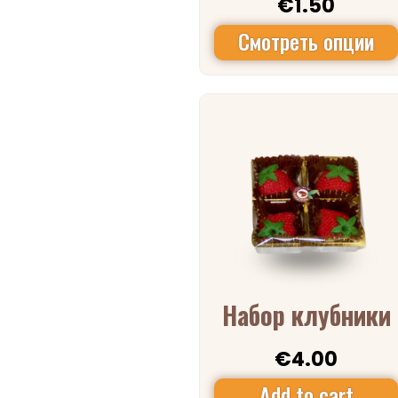
€
1.50
Смотреть опции
Набор клубники
€
4.00
Add to cart