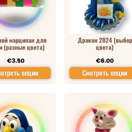
ной марципан для
Дракон 2024 (выбо
и (разные цвета)
цвета)
€
3.50
€
6.00
отреть опции
Смотреть опции