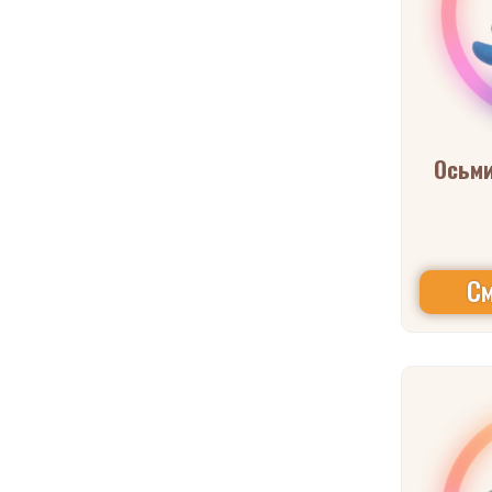
Осьми
См