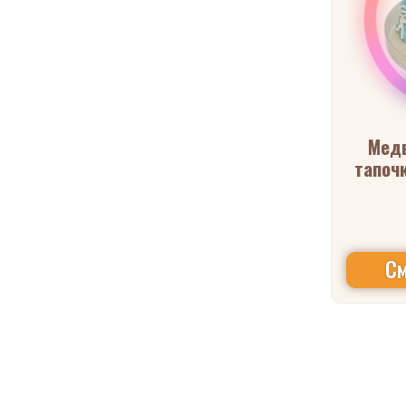
Мед
тапоч
См