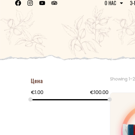
О НАС
Э-
Showing 1–21
Цена
€
1.00
€
100.00