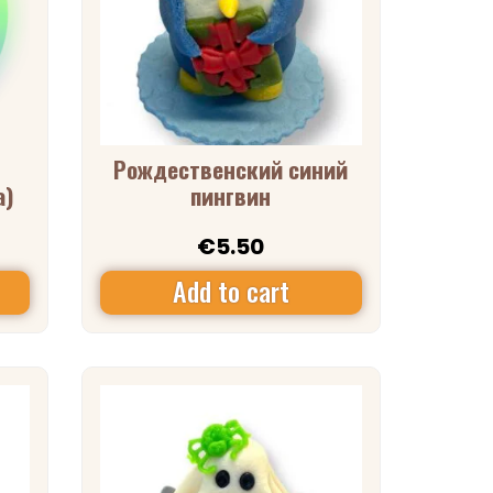
Рождественский синий
а)
пингвин
€
5.50
Add to cart