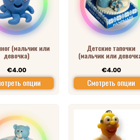
ног (мальчик или
Детские тапочки
девочка)
(мальчик или девочк
€
4.00
€
4.00
отреть опции
Смотреть опции