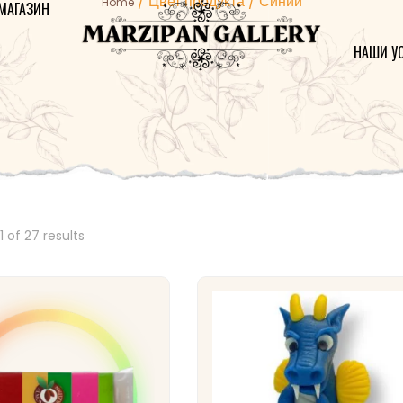
/ Цвет продукта / Синий
Home
МАГАЗИН
НАШИ У
Пожалуйст
символов 
ключевое 
 of 27 results