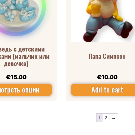
ведь с детскими
ками (мальчик или
Папа Симпсон
девочка)
€
15.00
€
10.00
отреть опции
Add to cart
1
2
→