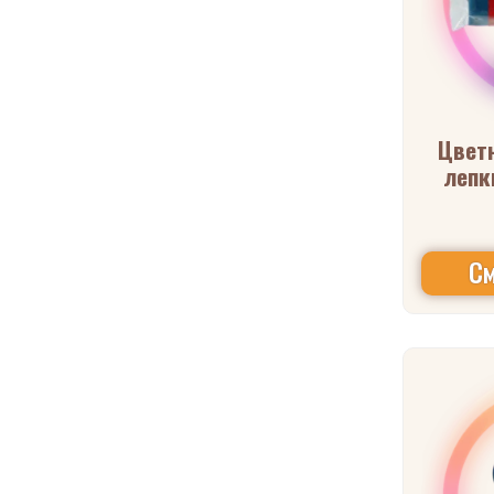
Цвет
лепк
См