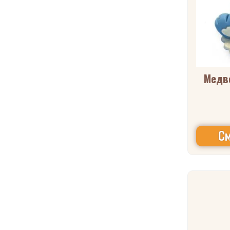
Медв
См