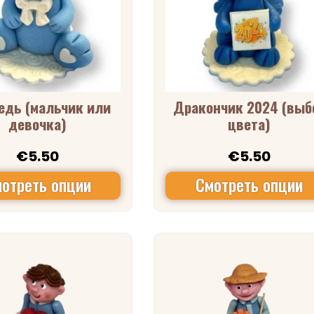
едь (мальчик или
Дракончик 2024 (выб
девочка)
цвета)
€
5.50
€
5.50
отреть опции
Смотреть опции